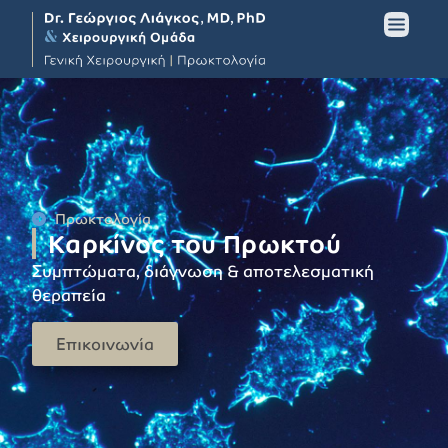
Πρωκτολογία
Καρκίνος του Πρωκτού
Συμπτώματα, διάγνωση & αποτελεσματική
θεραπεία
Επικοινωνία