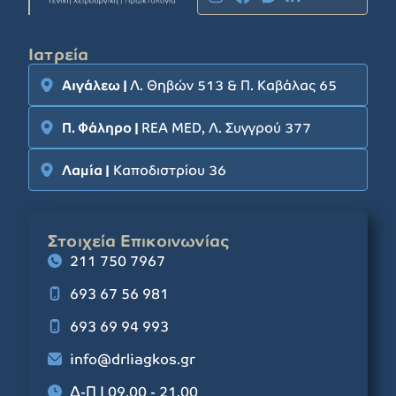
Ιατρεία
Αιγάλεω |
Λ. Θηβών 513 & Π. Καβάλας 65
Π. Φάληρο |
REA MED, Λ. Συγγρού 377
Λαμία |
Καποδιστρίου 36
Στοιχεία Επικοινωνίας
211 750 7967
693 67 56 981
693 69 94 993
info@drliagkos.gr
Δ-Π | 09.00 - 21.00