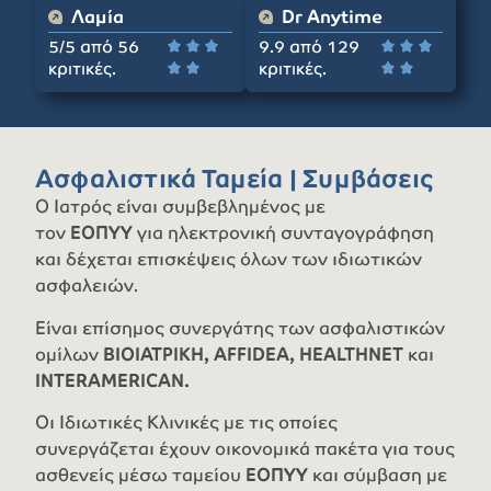
Λαμία
Dr Anytime
5/5 από 56
9.9 από 129






κριτικές.
κριτικές.




Ασφαλιστικά Ταμεία | Συμβάσεις
Ο Ιατρός είναι συμβεβλημένος με
τον
ΕΟΠΥΥ
για ηλεκτρονική συνταγογράφηση
και δέχεται επισκέψεις όλων των ιδιωτικών
ασφαλειών.
Είναι επίσημος συνεργάτης των ασφαλιστικών
ομίλων
ΒΙΟΙΑΤΡΙΚΗ, ΑFFIDEA, HEALTHNET
και
INTERAMERICAN.
Οι Ιδιωτικές Κλινικές με τις οποίες
συνεργάζεται έχουν οικονομικά πακέτα για τους
ασθενείς μέσω ταμείου
ΕΟΠΥΥ
και σύμβαση με