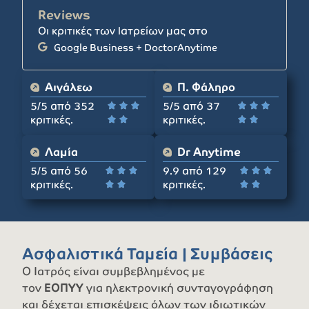
Reviews
Οι κριτικές των Ιατρείων μας στο
Google Business + DoctorAnytime
Αιγάλεω
Π. Φάληρο
5/5 από 352
5/5 από 37






κριτικές.
κριτικές.




Λαμία
Dr Anytime
5/5 από 56
9.9 από 129






κριτικές.
κριτικές.




Ασφαλιστικά Ταμεία | Συμβάσεις
Ο Ιατρός είναι συμβεβλημένος με
τον
ΕΟΠΥΥ
για ηλεκτρονική συνταγογράφηση
και δέχεται επισκέψεις όλων των ιδιωτικών