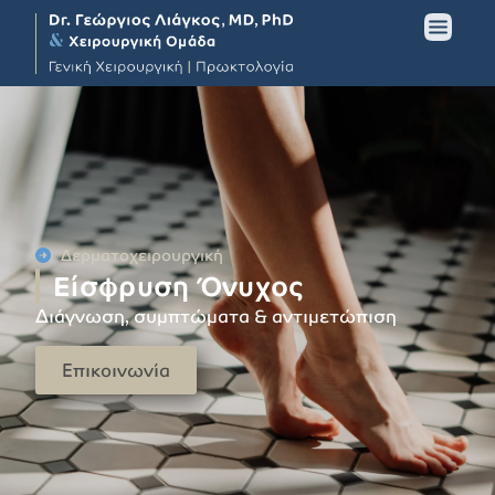
Δερματοχειρουργική
Είσφρυση Όνυχος
Διάγνωση, συμπτώματα & αντιμετώπιση
Επικοινωνία